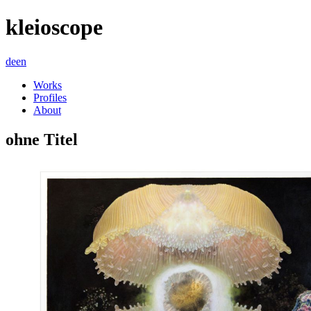
kleioscope
de
en
Works
Profiles
About
ohne Titel